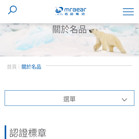
關於名品
首頁
關於名品
選單
認證標章