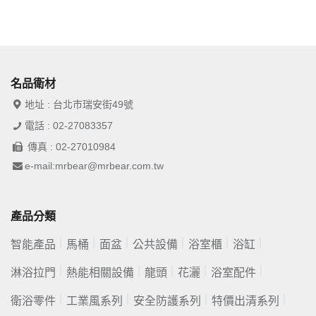
名品衛材
地址 : 台北市瑞安街49號
電話 : 02-27083357
傳真 : 02-27010984
e-mail:mrbear@mrbear.com.tw
產品分類
智能產品
馬桶
面盆
公共設備
浴室櫃
浴缸
淋浴拉門
熱能相關設備
龍頭
花灑
浴室配件
衛浴零件
工業風系列
安全防護系列
特價出清系列