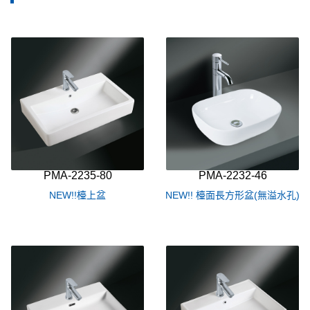
規格
面盆組
(12)
釉彩盆系列
(6)
立柱盆
(4)
藝術盆架系列
(2)
美規按壓落水頭
(10)
壁掛式面盆
(13)
工業風
(2)
圓形盆
(24)
崁盆
(9)
方形盆
(35)
45cm以下
(26)
46-60cm
(48)
PMA-2235-80
PMA-2232-46
NEW!!檯上盆
NEW!! 檯面長方形盆(無溢水孔)
61cm以上
(7)