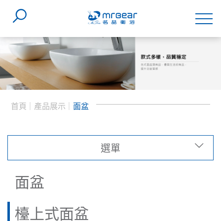
首頁
產品展示
面盆
選單
類型
面盆
系列
檯面式面盆
(41)
檯上式面盆