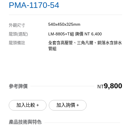
PMA-1170-54
540x450x325mm
外觀尺寸
龍頭(選配)
LM-8805+T組 牌價 NT 6,400
龍頭備註
全套含高壓管、三角凡爾、銅落水含排水
管組
9,800
參考牌價
NT
加入比較 +
加入詢價 +
產品技術與特色