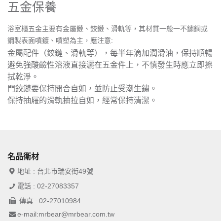
五金保養
浴室櫃五金主要有金屬鏈、鉸鏈、滑軌等，其材質一般一不鏽鋼或
鋼製表面噴鍍、噴塑為主，應注意:
金屬配件（鉸鏈、滑軌等），每半年滴加潤滑油，保持順暢
避免強酸鹼性溶液直接灑在五金件上，不慎發生時應立即擦
拭乾淨。
門鉸鏈要保持開合自如，並防止受潮生鏽。
保持抽屜的滑軌抽拉自如，經常保持清潔。
名品衛材
地址 : 台北市瑞安街49號
電話 : 02-27083357
傳真 : 02-27010984
e-mail:mrbear@mrbear.com.tw