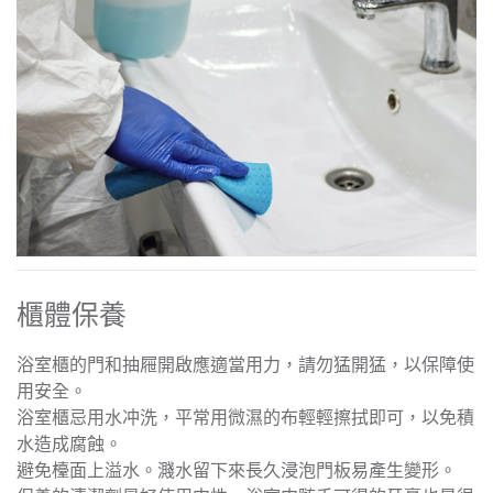
櫃體保養
浴室櫃的門和抽屜開啟應適當用力，請勿猛開猛，以保障使
用安全。
浴室櫃忌用水冲洗，平常用微濕的布輕輕擦拭即可，以免積
水造成腐蝕。
避免檯面上溢水。濺水留下來長久浸泡門板易產生變形。