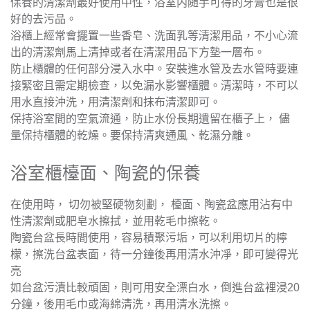
保養的清潔劑最好使用中性，浴室内随手可得的牙膏也是很
好的去污品。
浴櫃上經常會擺置一些香皂、洗面乳等清潔用品，不小心流
出的清潔劑馬上清掉或者在清潔用品下方墊一層布。
防止櫃體的任何部分浸入水中。安裝進水管及去水管時要連
接緊密且需定期檢查，以免漏水影響櫃體。清潔時，不可以
用水直接沖洗，用清潔劑和抹布清潔即可。
保持浴室間的空氣流通，防止水份長期遺留在櫃子上， 儘
量保持櫃體的乾燥。要保持清爽通風、乾濕分離。
浴室櫃檯面、陶瓷的保養
在使用時， 切勿被堅硬物刻劃， 檯面、陶瓷盆應用沾有中
性清潔劑或肥皂水擦拭，並用乾毛巾擦乾。
陶瓷台盆長時間使用，容易積聚污垢，可以利用切片的檸
檬，擦洗台盆表面，待一分鐘後再用清水沖凈，即可變得光
亮
如台盆污漬比較頑固，則可用安全漂白水，倒進台盆裡浸20
分鐘，後用毛巾或海綿清洗，再用清水洗擦。