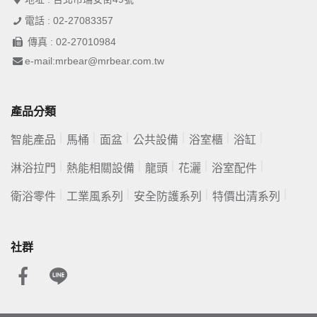
電話 : 02-27083357
傳真 : 02-27010984
e-mail:mrbear@mrbear.com.tw
產品分類
智能產品
馬桶
面盆
公共設備
浴室櫃
浴缸
淋浴拉門
熱能相關設備
龍頭
花灑
浴室配件
衛浴零件
工業風系列
安全防護系列
特價出清系列
社群