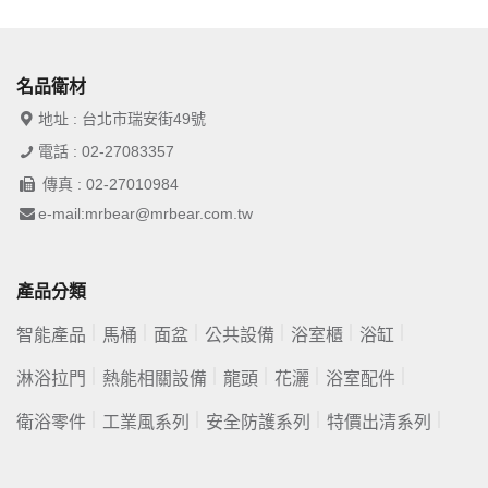
名品衛材
地址 : 台北市瑞安街49號
電話 : 02-27083357
傳真 : 02-27010984
e-mail:mrbear@mrbear.com.tw
產品分類
智能產品
馬桶
面盆
公共設備
浴室櫃
浴缸
淋浴拉門
熱能相關設備
龍頭
花灑
浴室配件
衛浴零件
工業風系列
安全防護系列
特價出清系列