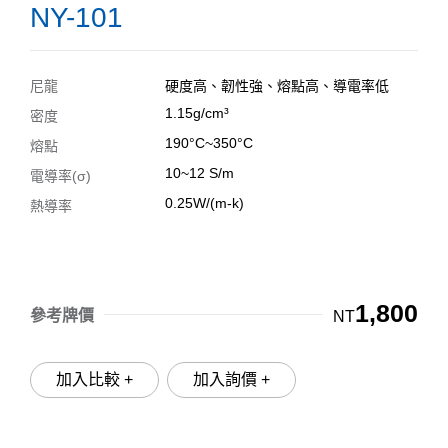
NY-101
尼龍
硬度高、韌性強、熔點高、導電率低
1.15g/cm³
密度
190°C~350°C
熔點
10~12 S/m
電導率(σ)
0.25W/(m-k)
熱導率
1,800
參考牌價
NT
加入比較 +
加入詢價 +