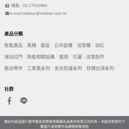
傳真 : 02-27010984
e-mail:mrbear@mrbear.com.tw
產品分類
智能產品
馬桶
面盆
公共設備
浴室櫃
浴缸
淋浴拉門
熱能相關設備
龍頭
花灑
浴室配件
衛浴零件
工業風系列
安全防護系列
特價出清系列
社群
網站內商品圖片著作權及商標使用權屬名品衛材有限公司所有，未經同意請勿下
載圖片或商標作為網路銷售用途