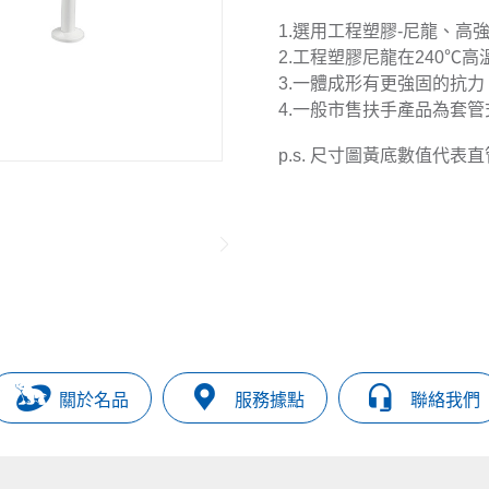
1.選用工程塑膠-尼龍、高
2.工程塑膠尼龍在240℃
3.一體成形有更強固的抗力
4.一般市售扶手產品為套
p.s. 尺寸圖黃底數值代表
關於名品
服務據點
聯絡我們