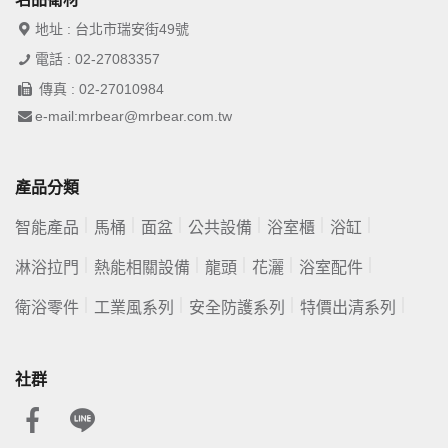
地址 : 台北市瑞安街49號
電話 : 02-27083357
傳真 : 02-27010984
e-mail:mrbear@mrbear.com.tw
產品分類
智能產品
馬桶
面盆
公共設備
浴室櫃
浴缸
淋浴拉門
熱能相關設備
龍頭
花灑
浴室配件
衛浴零件
工業風系列
安全防護系列
特價出清系列
社群