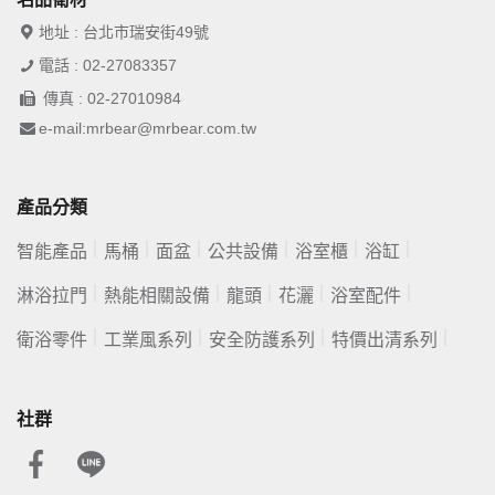
地址 : 台北市瑞安街49號
電話 : 02-27083357
傳真 : 02-27010984
e-mail:mrbear@mrbear.com.tw
產品分類
智能產品
馬桶
面盆
公共設備
浴室櫃
浴缸
淋浴拉門
熱能相關設備
龍頭
花灑
浴室配件
衛浴零件
工業風系列
安全防護系列
特價出清系列
社群