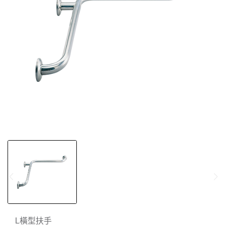
L橫型扶手