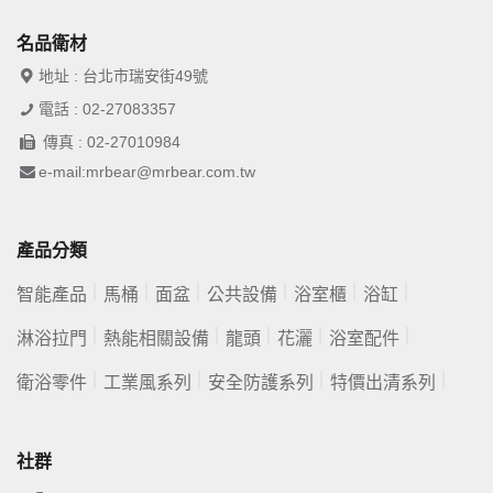
名品衛材
地址 : 台北市瑞安街49號
電話 : 02-27083357
傳真 : 02-27010984
e-mail:mrbear@mrbear.com.tw
產品分類
智能產品
馬桶
面盆
公共設備
浴室櫃
浴缸
淋浴拉門
熱能相關設備
龍頭
花灑
浴室配件
衛浴零件
工業風系列
安全防護系列
特價出清系列
社群