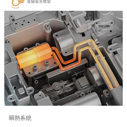
金級省水標章
瞬熱系統