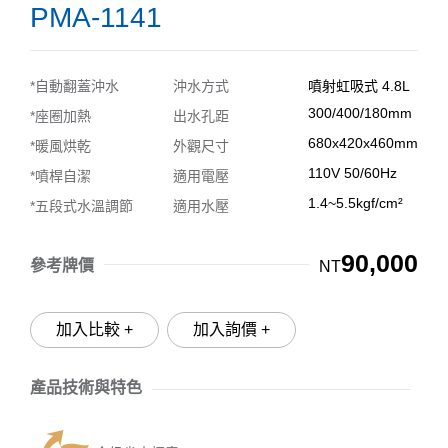
PMA-1141
*自動翻蓋沖水
沖水方式
噴射虹吸式 4.8L
300/400/180mm
*座圈加熱
出水孔距
680x420x460mm
*暖風烘乾
外觀尺寸
110V 50/60Hz
*噴桿自潔
適用電壓
1.4~5.5kgf/cm²
*五段式水溫調節
適用水壓
90,000
參考牌價
NT
加入比較 +
加入詢價 +
產品技術與特色