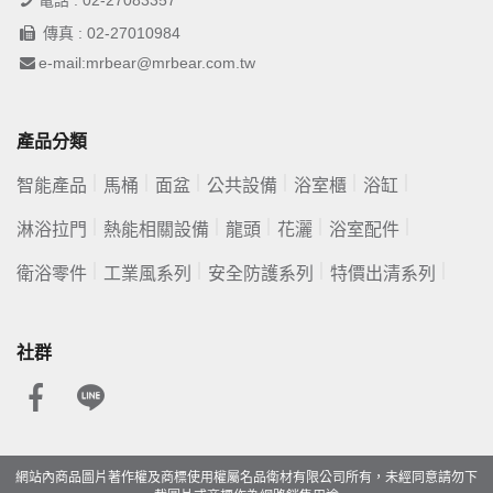
電話 : 02-27083357
傳真 : 02-27010984
e-mail:mrbear@mrbear.com.tw
產品分類
智能產品
馬桶
面盆
公共設備
浴室櫃
浴缸
淋浴拉門
熱能相關設備
龍頭
花灑
浴室配件
衛浴零件
工業風系列
安全防護系列
特價出清系列
社群
網站內商品圖片著作權及商標使用權屬名品衛材有限公司所有，未經同意請勿下