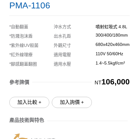
PMA-1106
*自動翻蓋
沖水方式
噴射虹吸式 4.8L
300/400/180mm
*防濺泡沫盾
出水孔距
680x420x460mm
*紫外線UV殺菌
外觀尺寸
110V 50/60Hz
*紅外線理療
適用電壓
1.4~5.5kgf/cm²
*腳感翻蓋翻圈
適用水壓
106,000
參考牌價
NT
加入比較 +
加入詢價 +
產品技術與特色