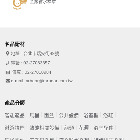
金級省水標章
名品衛材
地址 : 台北市瑞安街49號
電話 : 02-27083357
傳真 : 02-27010984
e-mail:mrbear@mrbear.com.tw
產品分類
智能產品
馬桶
面盆
公共設備
浴室櫃
浴缸
淋浴拉門
熱能相關設備
龍頭
花灑
浴室配件