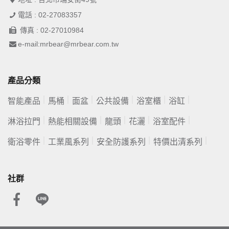
電話 : 02-27083357
傳真 : 02-27010984
e-mail:mrbear@mrbear.com.tw
產品分類
智能產品
馬桶
面盆
公共設備
浴室櫃
浴缸
淋浴拉門
熱能相關設備
龍頭
花灑
浴室配件
衛浴零件
工業風系列
安全防護系列
特價出清系列
社群