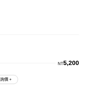
5,200
NT
加入詢價 +