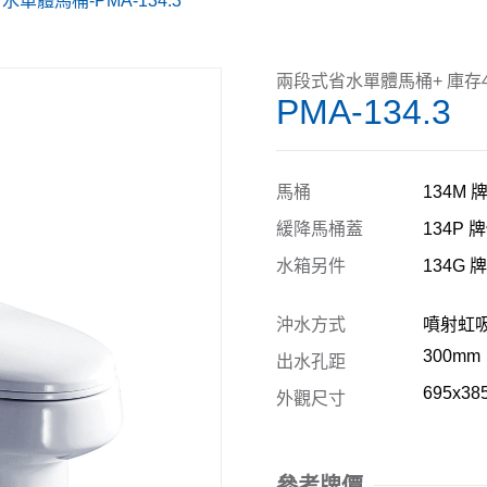
單體馬桶-PMA-134.3
兩段式省水單體馬桶+ 庫存4
PMA-134.3
馬桶
134M 牌
緩降馬桶蓋
134P 牌
水箱另件
134G 牌
沖水方式
噴射虹吸式
300mm
出水孔距
695x38
外觀尺寸
參考牌價