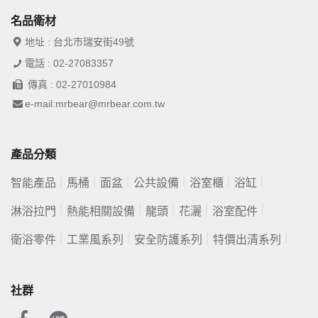
名品衛材
地址 : 台北市瑞安街49號
電話 : 02-27083357
傳真 : 02-27010984
e-mail:mrbear@mrbear.com.tw
產品分類
智能產品
馬桶
面盆
公共設備
浴室櫃
浴缸
淋浴拉門
熱能相關設備
龍頭
花灑
浴室配件
衛浴零件
工業風系列
安全防護系列
特價出清系列
社群