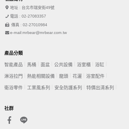
地址 : 台北市瑞安街49號
電話 : 02-27083357
傳真 : 02-27010984
e-mail:mrbear@mrbear.com.tw
產品分類
智能產品
馬桶
面盆
公共設備
浴室櫃
浴缸
淋浴拉門
熱能相關設備
龍頭
花灑
浴室配件
衛浴零件
工業風系列
安全防護系列
特價出清系列
社群