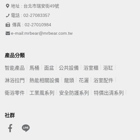
地址 : 台北市瑞安街49號
電話 : 02-27083357
傳真 : 02-27010984
e-mail:mrbear@mrbear.com.tw
產品分類
智能產品
馬桶
面盆
公共設備
浴室櫃
浴缸
淋浴拉門
熱能相關設備
龍頭
花灑
浴室配件
衛浴零件
工業風系列
安全防護系列
特價出清系列
社群