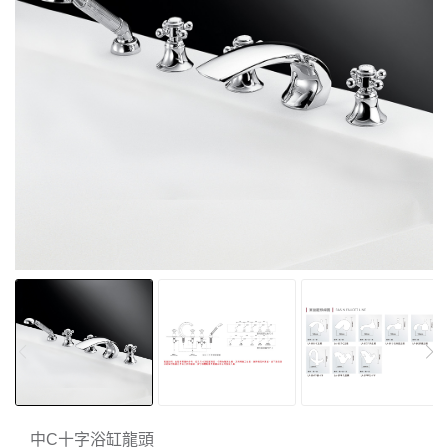
中C十字浴缸龍頭