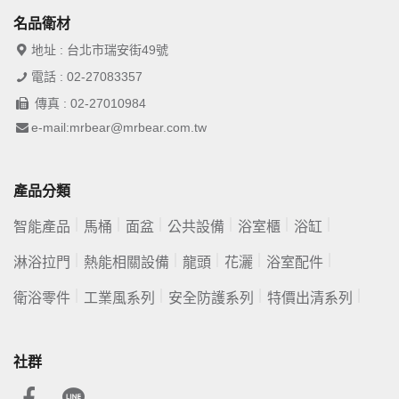
名品衛材
地址 : 台北市瑞安街49號
電話 : 02-27083357
傳真 : 02-27010984
e-mail:mrbear@mrbear.com.tw
產品分類
智能產品
馬桶
面盆
公共設備
浴室櫃
浴缸
淋浴拉門
熱能相關設備
龍頭
花灑
浴室配件
衛浴零件
工業風系列
安全防護系列
特價出清系列
社群