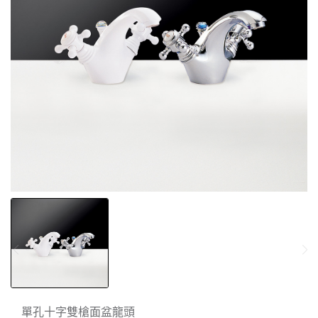
單孔十字雙槍面盆龍頭