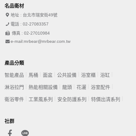
名品衛材
地址 : 台北市瑞安街49號
電話 : 02-27083357
傳真 : 02-27010984
e-mail:mrbear@mrbear.com.tw
產品分類
智能產品
馬桶
面盆
公共設備
浴室櫃
浴缸
淋浴拉門
熱能相關設備
龍頭
花灑
浴室配件
衛浴零件
工業風系列
安全防護系列
特價出清系列
社群