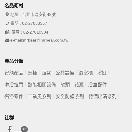
名品衛材
地址 : 台北市瑞安街49號
電話 : 02-27083357
傳真 : 02-27010984
e-mail:mrbear@mrbear.com.tw
產品分類
智能產品
馬桶
面盆
公共設備
浴室櫃
浴缸
淋浴拉門
熱能相關設備
龍頭
花灑
浴室配件
衛浴零件
工業風系列
安全防護系列
特價出清系列
社群