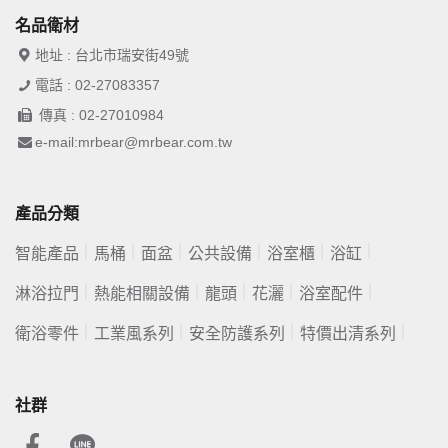
名品衛材
地址 : 台北市瑞安街49號
電話 : 02-27083357
傳真 : 02-27010984
e-mail:mrbear@mrbear.com.tw
產品分類
智能產品
馬桶
面盆
公共設備
浴室櫃
浴缸
淋浴拉門
熱能相關設備
龍頭
花灑
浴室配件
衛浴零件
工業風系列
安全防護系列
特價出清系列
社群