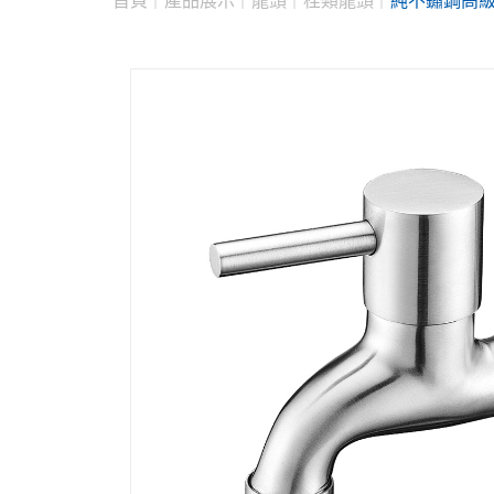
首頁
產品展示
龍頭
栓類龍頭
純不鏽鋼高級長