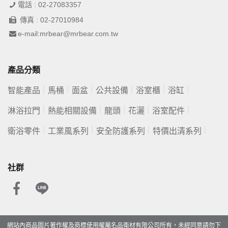
電話 : 02-27083357
傳真 : 02-27010984
e-mail:mrbear@mrbear.com.tw
產品分類
智能產品
馬桶
面盆
公共設備
浴室櫃
浴缸
淋浴拉門
熱能相關設備
龍頭
花灑
浴室配件
衛浴零件
工業風系列
安全防護系列
特價出清系列
社群
網站內商品圖片著作權及商標使用權屬名品衛材有限公司所有，未經同意請勿下