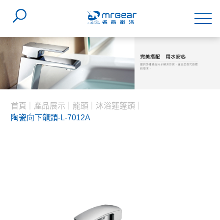
首頁
產品展示
龍頭
沐浴蓮蓬頭
陶瓷向下龍頭-L-7012A