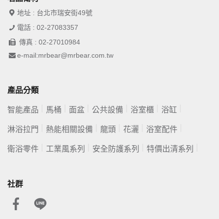
地址 : 台北市瑞安街49號
電話 : 02-27083357
傳真 : 02-27010984
e-mail:mrbear@mrbear.com.tw
產品分類
智能產品
馬桶
面盆
公共設備
浴室櫃
浴缸
淋浴拉門
熱能相關設備
龍頭
花灑
浴室配件
衛浴零件
工業風系列
安全防護系列
特價出清系列
社群