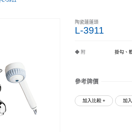
L-3911
陶瓷蓮蓬頭
L-3911
◆ 附
掛勾、
參考牌價
加入比較 +