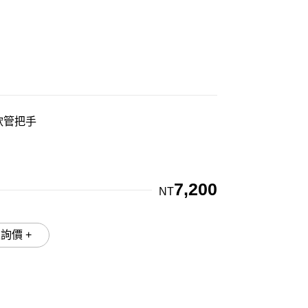
軟管把手
7,200
NT
加入詢價 +