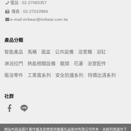
電話 : 02-27083357
傳真 : 02-27010984
e-mail:mrbear@mrbear.com.tw
產品分類
智能產品
馬桶
面盆
公共設備
浴室櫃
浴缸
淋浴拉門
熱能相關設備
龍頭
花灑
浴室配件
衛浴零件
工業風系列
安全防護系列
特價出清系列
社群
網站內商品圖片著作權及商標使用權屬名品衛材有限公司所有，未經同意請勿下