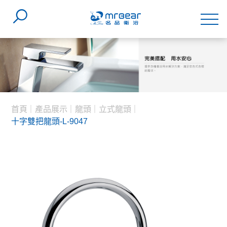
首頁
產品展示
龍頭
立式龍頭
十字雙把龍頭-L-9047