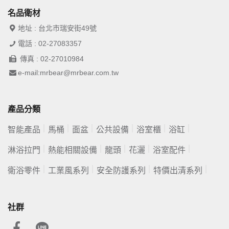
名品衛材
地址 : 台北市瑞安街49號
電話 : 02-27083357
傳真 : 02-27010984
e-mail:mrbear@mrbear.com.tw
產品分類
智能產品
馬桶
面盆
公共設備
浴室櫃
浴缸
淋浴拉門
熱能相關設備
龍頭
花灑
浴室配件
衛浴零件
工業風系列
安全防護系列
特價出清系列
社群