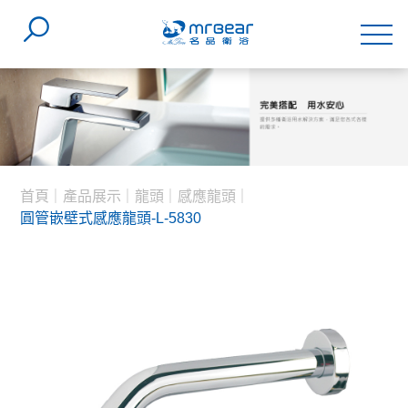
首頁
產品展示
龍頭
感應龍頭
圓管嵌壁式感應龍頭-L-5830