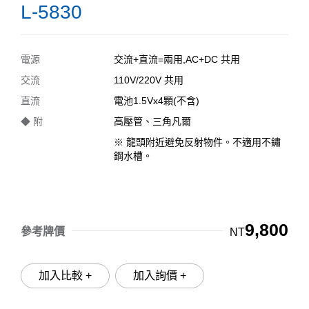
L-5830
電源
交流+直流=兩用,AC+DC 共用
交流
110V/220V 共用
直流
電池1.5Vx4顆(不含)
◆ 附
高壓管、三角凡爾
※ 龍頭附近避免反射物件。不適用不鏽
鋼水槽。
9,800
參考牌價
NT
加入比較 +
加入詢價 +