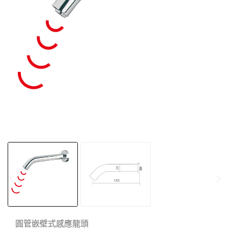
圓管嵌壁式感應龍頭