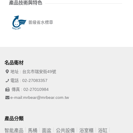
產品技術與特色
普級省水標章
名品衛材
地址 : 台北市瑞安街49號
電話 : 02-27083357
傳真 : 02-27010984
e-mail:mrbear@mrbear.com.tw
產品分類
智能產品
馬桶
面盆
公共設備
浴室櫃
浴缸