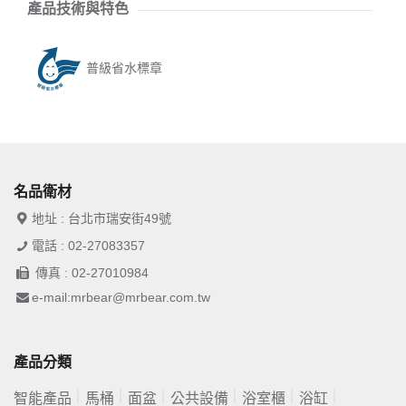
產品技術與特色
普級省水標章
名品衛材
地址 : 台北市瑞安街49號
電話 : 02-27083357
傳真 : 02-27010984
e-mail:mrbear@mrbear.com.tw
產品分類
智能產品
馬桶
面盆
公共設備
浴室櫃
浴缸