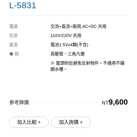
L-5831
電源
交流+直流=兩用,AC+DC 共用
交流
110V/220V 共用
直流
電池1.5Vx4顆(不含)
◆ 附
高壓管、三角凡爾
※ 龍頭附近避免反射物件。不適用不鏽
鋼水槽。
9,600
參考牌價
NT
加入比較 +
加入詢價 +