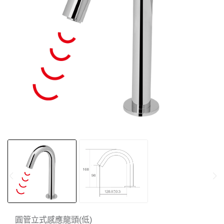
圓管立式感應龍頭(低)