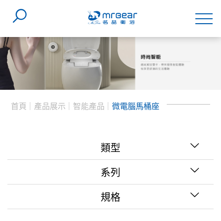
首頁
產品展示
智能產品
微電腦馬桶座
類型
系列
智能馬桶
(6)
規格
微電腦馬桶座
(3)
噴射虹吸式
(6)