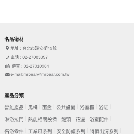
名品衛材
地址 : 台北市瑞安街49號
電話 : 02-27083357
傳真 : 02-27010984
e-mail:mrbear@mrbear.com.tw
產品分類
智能產品
馬桶
面盆
公共設備
浴室櫃
浴缸
淋浴拉門
熱能相關設備
龍頭
花灑
浴室配件
衛浴零件
工業風系列
安全防護系列
特價出清系列