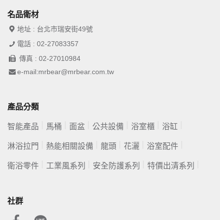
名品衛材
地址 : 台北市瑞安街49號
電話 : 02-27083357
傳真 : 02-27010984
e-mail:mrbear@mrbear.com.tw
產品分類
智能產品
馬桶
面盆
公共設備
浴室櫃
浴缸
淋浴拉門
熱能相關設備
龍頭
花灑
浴室配件
衛浴零件
工業風系列
安全防護系列
特價出清系列
社群