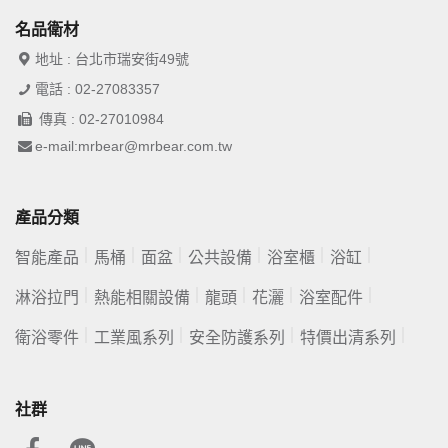
名品衛材
地址 : 台北市瑞安街49號
電話 : 02-27083357
傳真 : 02-27010984
e-mail:mrbear@mrbear.com.tw
產品分類
智能產品
馬桶
面盆
公共設備
浴室櫃
浴缸
淋浴拉門
熱能相關設備
龍頭
花灑
浴室配件
衛浴零件
工業風系列
安全防護系列
特價出清系列
社群