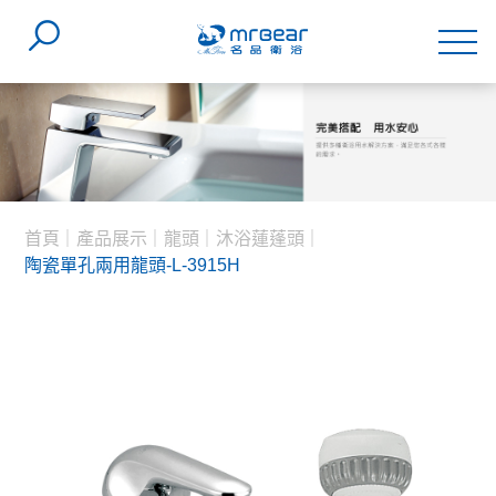
首頁
產品展示
龍頭
沐浴蓮蓬頭
陶瓷單孔兩用龍頭-L-3915H