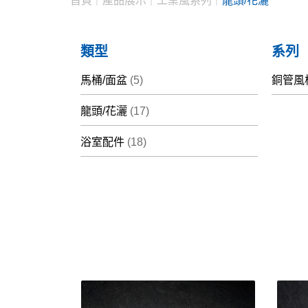
首頁
產品展示
工業風系列
龍頭/花灑
類型
系列
馬桶/面盆
(5)
銅管風
龍頭/花灑
(17)
浴室配件
(18)