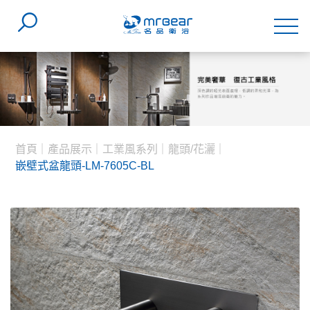
首頁
產品展示
工業風系列
龍頭/花灑
嵌壁式盆龍頭-LM-7605C-BL