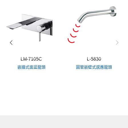
LM-7105C
L-5830
嵌牆式面盆龍頭
圓管嵌壁式感應龍頭