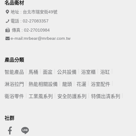
名品衛材
地址 : 台北市瑞安街49號
電話 : 02-27083357
傳真 : 02-27010984
e-mail:mrbear@mrbear.com.tw
產品分類
智能產品
馬桶
面盆
公共設備
浴室櫃
浴缸
淋浴拉門
熱能相關設備
龍頭
花灑
浴室配件
衛浴零件
工業風系列
安全防護系列
特價出清系列
社群